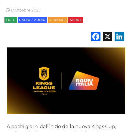
17 Ottobre 2025
FREE
RADIO / AUDIO
SPONSOR
SPORT
DATI
Faceb
X
L
RICERCHE
PREVISIONI/SCENARI
NORMATIVE
TREND
CASE HISTORY
OPINIONI
A pochi giorni dall’inizio della nuova Kings Cup,