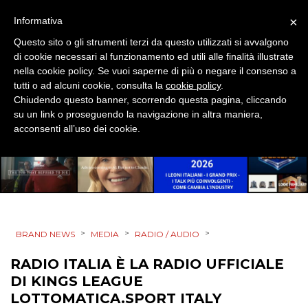
CSR
×
Informativa
STRATEGIE
Questo sito o gli strumenti terzi da questo utilizzati si avvalgono
di cookie necessari al funzionamento ed utili alle finalità illustrate
nella cookie policy. Se vuoi saperne di più o negare il consenso a
tutti o ad alcuni cookie, consulta la
cookie policy
.
Chiudendo questo banner, scorrendo questa pagina, cliccando
CINEMA
su un link o proseguendo la navigazione in altra maniera,
acconsenti all’uso dei cookie.
DIGITALE
EDITORIA
ESTERNA
>
>
>
BRAND NEWS
MEDIA
RADIO / AUDIO
RADIO / AUDIO
RADIO ITALIA È LA RADIO UFFICIALE
TV
DI KINGS LEAGUE
LOTTOMATICA.SPORT ITALY