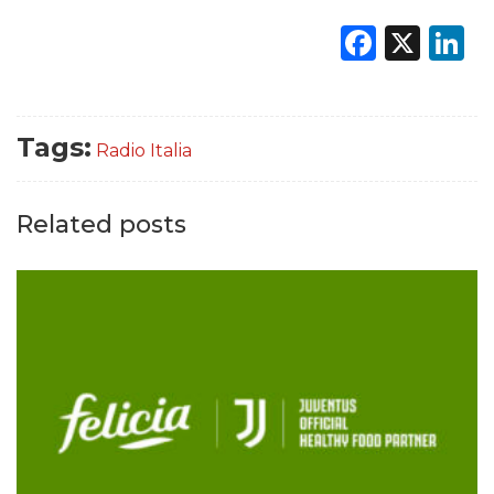
Faceb
X
L
Tags:
Radio Italia
Related posts