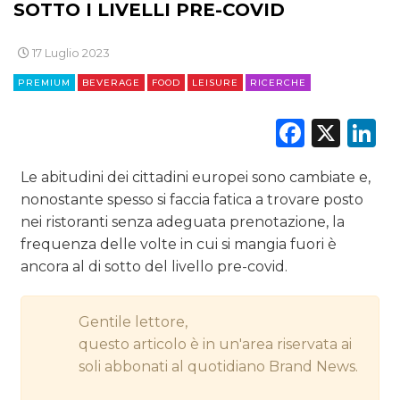
SOTTO I LIVELLI PRE-COVID
DIGITALE
17 Luglio 2023
EDITORIA
PREMIUM
BEVERAGE
FOOD
LEISURE
RICERCHE
ESTERNA
Faceb
X
L
RADIO / AUDIO
Le abitudini dei cittadini europei sono cambiate e,
TV
nonostante spesso si faccia fatica a trovare posto
nei ristoranti senza adeguata prenotazione, la
frequenza delle volte in cui si mangia fuori è
ancora al di sotto del livello pre-covid.
Gentile lettore,
DATI
questo articolo è in un'area riservata ai
soli abbonati al quotidiano Brand News.
RICERCHE