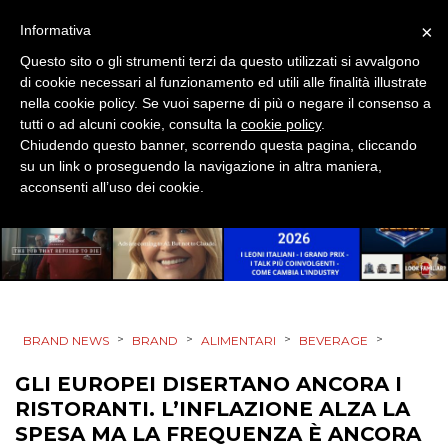
×
Informativa
MOBILE
Questo sito o gli strumenti terzi da questo utilizzati si avvalgono
di cookie necessari al funzionamento ed utili alle finalità illustrate
PROMOZIONI
nella cookie policy. Se vuoi saperne di più o negare il consenso a
tutti o ad alcuni cookie, consulta la
cookie policy
.
Chiudendo questo banner, scorrendo questa pagina, cliccando
su un link o proseguendo la navigazione in altra maniera,
acconsenti all’uso dei cookie.
PRODOTTI
PUNTI VENDITA
CSR
STRATEGIE
>
>
>
>
BRAND NEWS
BRAND
ALIMENTARI
BEVERAGE
GLI EUROPEI DISERTANO ANCORA I
RISTORANTI. L’INFLAZIONE ALZA LA
SPESA MA LA FREQUENZA È ANCORA
CINEMA