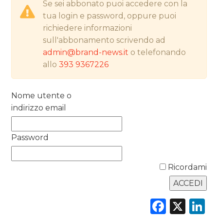
Se sei abbonato puoi accedere con la
PREVISIONI/SCENARI
tua login e password, oppure puoi
richiedere informazioni
NORMATIVE
sull'abbonamento scrivendo ad
admin@brand-news.it
o telefonando
TREND
allo
393 9367226
CASE HISTORY
Nome utente o
OPINIONI
indirizzo email
Password
Ricordami
Faceb
X
L